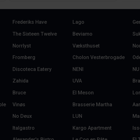
Frederiks Have
Lago
Ge
The Sixteen Twelve
Beviamo
Su
Norrlyst
Væksthuset
Nor
Fromberg
Cholon Vesterbrogade
Ode
Discoteca Eatery
NENI
NU 
Zahida
UVA
Br
Bruce
El Meson
Lor
ble
Vinøs
Brasserie Martha
Aa
No Deux
LUN
Italgastro
Kargo Apartment
Iss
Alexander's Bistro
Le Coq en Pâte
El 