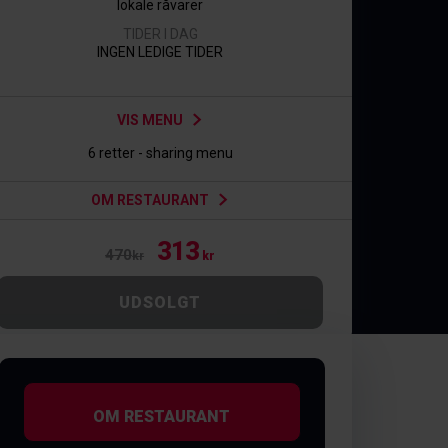
lokale råvarer
TIDER I DAG
INGEN LEDIGE TIDER
VIS MENU
6 retter - sharing menu
OM RESTAURANT
313
470
kr
kr
UDSOLGT
OM RESTAURANT