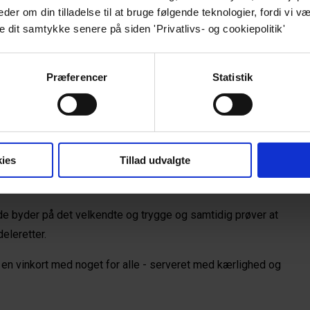
n, i en levende, uformel og afslappet atmosfære, der 
r om din tilladelse til at bruge følgende teknologier, fordi vi væ
e dit samtykke senere på siden 'Privatlivs- og cookiepolitik'
hed for at nyde mad og drikke under åben himmel. 
Præferencer
Statistik
åvarer 
kkenchef på Llama. Hver dag skaber han smukke retter af 
ies
Tillad udvalgte
oducenter, som Bisserup Fisk, Sydkysthaven, Brinkholm 
e byder på det velkendte og trygge og samtidig prøver at 
eleretter.
g en vinkort med noget for alle - serveret med kærlighed og 