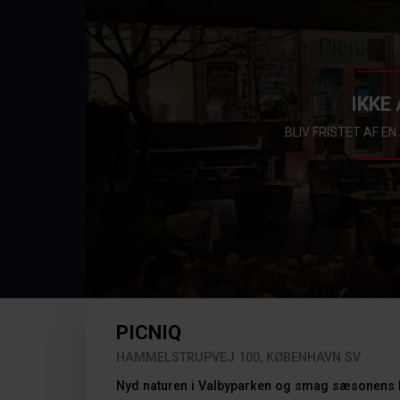
IKKE 
BLIV FRISTET AF E
PICNIQ
HAMMELSTRUPVEJ 100, KØBENHAVN SV
Nyd naturen i Valbyparken og smag sæsonens l