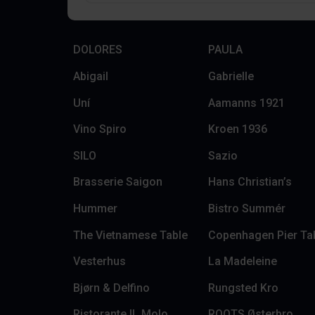
DOLORES
PAULA
Abigail
Gabrielle
Uní
Aamanns 1921
Vino Spiro
Kroen 1936
SILO
Sazio
Brasserie Saigon
Hans Christian’s
Hummer
Bistro Summér
The Vietnamese Table
Copenhagen Pier Ta
Vesterhus
La Madeleine
Bjørn & Delfino
Rungsted Kro
Ristorante IL Molo
ROOTS Østerbro