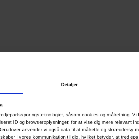
Detaljer
ta
tredjepartssporingsteknologier, såsom cookies og målretning. Vi 
 i dejlige Valbyparken. Tag for eksempel en gåtur i parken 
eret ID og browseroplysninger, for at vise dig mere relevant ind
olde sig. 
 Derudover anvender vi også data til at målrette og skræddersy m
kaber i vores kommunikation til dig, hvilket betyder, at tredjepa