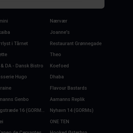
mini
Nærvær
kaiba
Joanne's
rlyst i Tårnet
Restaurant Grønnegade
tte
Theo
& DA - Dansk Bistro
Koefoed
asserie Hugo
Dhaba
raine
Flavour Bastards
manns Genbo
Aamanns Replik
Magstræde 16 (GORMs)
Nyhavn 14 (GORMs)
ei
ONE TEN
Tapeo de Cervantes
Hooked Østerbro