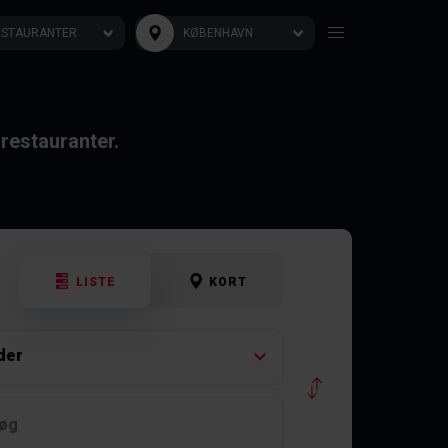
ESTAURANTER
KØBENHAVN
restauranter.
LISTE
KORT
der