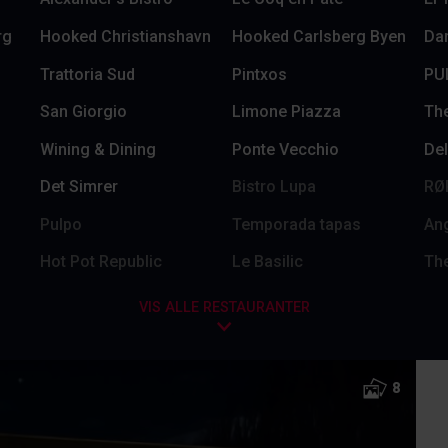
rg
Hooked Christianshavn
Hooked Carlsberg Byen
Dar
Trattoria Sud
Pintxos
PU
San Giorgio
Limone Piazza
Th
Wining & Dining
Ponte Vecchio
Del
Det Simrer
Bistro Lupa
RØ
Pulpo
Temporada tapas
Ang
Hot Pot Republic
Le Basilic
Th
VIS ALLE RESTAURANTER
8