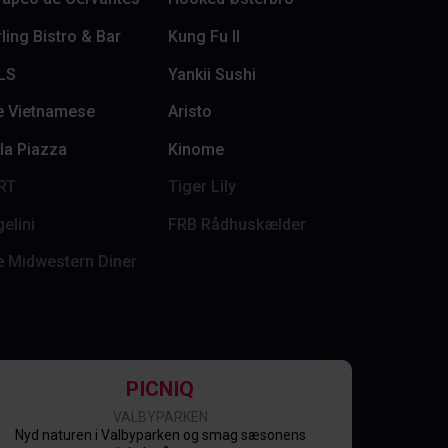
ling Bistro & Bar
Kung Fu II
LS
Yankii Sushi
e Vietnamese
Aristo
la Piazza
Kinome
RT
Tiger Lily
elini
FRB Rådhuskælder
e Midwestern Diner
PICNIQ
VALBYPARKEN
Nyd naturen i Valbyparken og smag sæsonens