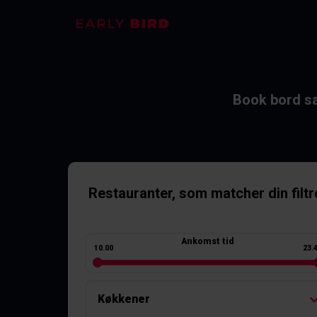
Book bord sa
Restauranter
, som matcher din filtr
Ankomst tid
10.00
23.
Køkkener