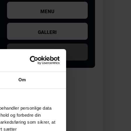
MENU
GALLERI
UDSOLGT
Om
behandler personlige data
hold og forbedre din
arkedsføring som sikrer, at
rt sætter