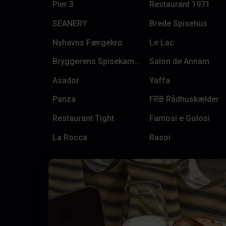
Pier 3
Restaurant 1971
SEANERY
Brede Spisehus
Nyhavns Færgekro
Le Lac
Bryggerens Spisekammer
Salon de Annam
Asador
Yaffa
Panza
FRB Rådhuskælder
Restaurant Tight
Famosi e Golosi
La Rocca
Rasoi