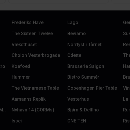
Frederiks Have
Lago
Ge
The Sixteen Twelve
Beviamo
Su
Væksthuset
Norrlyst i Tårnet
Re
Cholon Vesterbrogade
Odette
Th
tro
Koefoed
Brasserie Saigon
Han
Hummer
Bistro Summér
Br
The Vietnamese Table
Copenhagen Pier Table
Vi
Aamanns Replik
Vesterhus
La
Magstræde 16 (GORMs)
Nyhavn 14 (GORMs)
Bjørn & Delfino
Ru
Issei
ONE TEN
Ris