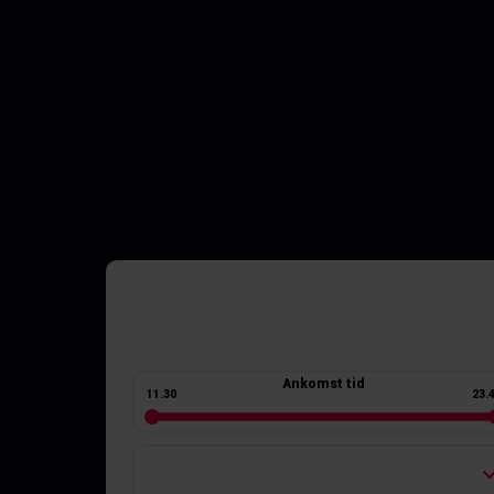
Ankomst tid
11.30
23.