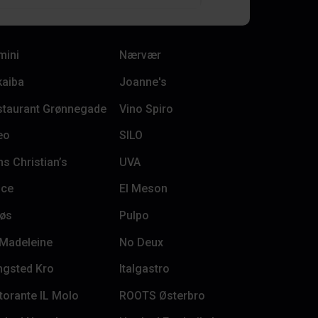
mini
Nærvær
kaiba
Joanne's
staurant Grønnegade
Vino Spiro
eo
SILO
s Christian’s
UVA
uce
El Meson
nøs
Pulpo
 Madeleine
No Deux
ngsted Kro
Italgastro
torante IL Molo
ROOTS Østerbro