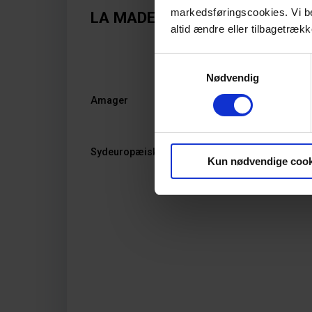
markedsføringscookies. Vi bede
LA MADELEINE
altid ændre eller tilbagetrækk
Samtykkevalg
Nødvendig
Amager
Sydeuropæisk køkken og charme på Amager
Kun nødvendige cook