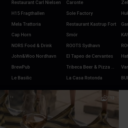
Restaurant Carl Nielsen
Caronte
Zel
H15 Fragthallen
Sole Factory
Huk
Mela Trattoria
Restaurant Kastrup Fort
Ga
Cap Horn
Smör
KA
NORS Food & Drink
ROOTS Sydhavn
RO
John&Woo Nordhavn
El Tapeo de Cervantes
Hat
BrewPub
Tribeca Beer & Pizza Lab
Va
Le Basilic
La Casa Rotonda
BU
12