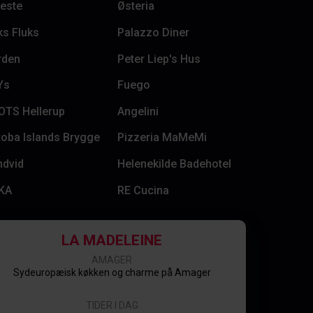
este
Østeria
s Fluks
Palazzo Diner
rden
Peter Liep's Hus
Ys
Fuego
OTS Hellerup
Angelini
oba Islands Brygge
Pizzeria MaMeMi
ndvid
Helenekilde Badehotel
KA
RE Cucina
LA MADELEINE
AMAGER
Sydeuropæisk køkken og charme på Amager
TIDER I DAG