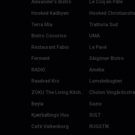
Alexander's Bistro
Le Coq en Pâte
Hooked Kødbyen
Hooked Christiansh
Terra Mia
Trattoria Sud
Bistro Cocorico
UMA
Restaurant Fabio
Le Pavé
Ferment
Sàigòner Bistro
RADIO
Amélie
Raadvad Kro
Lumskebugten
ZOKU The Living Kitchen
Cholon Vingårdsstr
Beyla
Sazio
Kjærbøllings Hus
SULT
Café Valkenborg
RUGSTIK