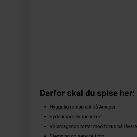
Derfor skal du spise her: 
Hyggelig restaurant på Amager
Sydeuropæisk menukort
Velsmagende retter med fokus på råvar
Stemning og service i top