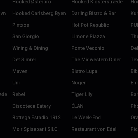
Hooked Østerbro
Hooked Klosterstræde
Ho
avn
Hooked Carlsberg Byen
Darling Bistro & Bar
Kun
Pintxos
Hot Pot Republic
PU
San Giorgio
Limone Piazza
Th
Wining & Dining
Ponte Vecchio
Del
Det Simrer
The Midwestern Diner
Tex
Maven
Bistro Lupa
Bi
Uní
Nögen
Em
æde
Rebel
Tiger Lily
Ba
Discoteca Eatery
ÉLAN
Ph
Bottega Estadio 1912
Le Week-End
Ora
Mølr Spisebar i SILO
Restaurant von Edel
Pic