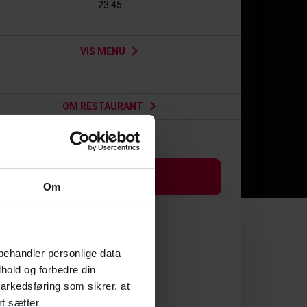
23.45
VIS MENU
OM RESTAURANT
243
365
kr
kr
BOOK BORD
Om
behandler personlige data
hold og forbedre din
arkedsføring som sikrer, at
rt sætter