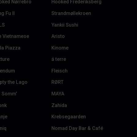
oked Nørrebro
Hooked Frederiksberg
g Fu II
Strandmøllekroen
LS
Yankii Sushi
e Vietnamese
Aristo
la Piazza
Kinome
ture
á terre
bendum
Fleisch
pty the Lago
RØRT
r Somm'
MAYA
onk
Zahida
nje
Krebsegaarden
niq
Nomad Day Bar & Café