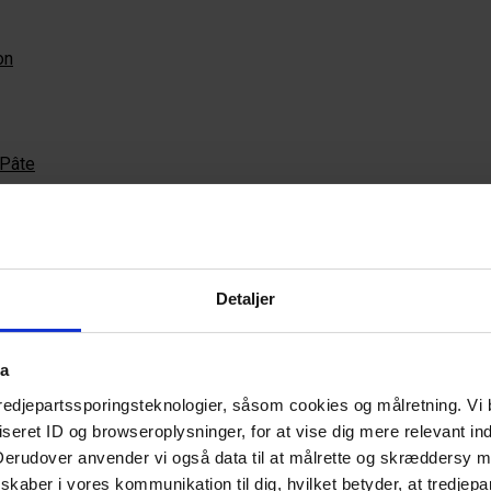
on
Pâte
arino
 Bistro & Bar
le
Detaljer
 - Beer & Pizza Lab
rant Norrlyst
ta
tredjepartssporingsteknologier, såsom cookies og målretning. Vi 
idens Bib Gourmand i 2026 for Nordisk gourmet
eret ID og browseroplysninger, for at vise dig mere relevant ind
 Derudover anvender vi også data til at målrette og skræddersy m
kaber i vores kommunikation til dig, hvilket betyder, at tredjepa