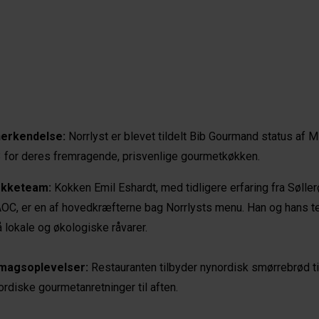
nerkendelse:
Norrlyst er blevet tildelt Bib Gourmand status af M
 for deres fremragende, prisvenlige gourmetkøkken.
okketeam:
Kokken Emil Eshardt, med tidligere erfaring fra Søller
OC, er en af hovedkræfterne bag Norrlysts menu. Han og hans 
 lokale og økologiske råvarer.
magsoplevelser:
Restauranten tilbyder nynordisk smørrebrød ti
ordiske gourmetanretninger til aften.