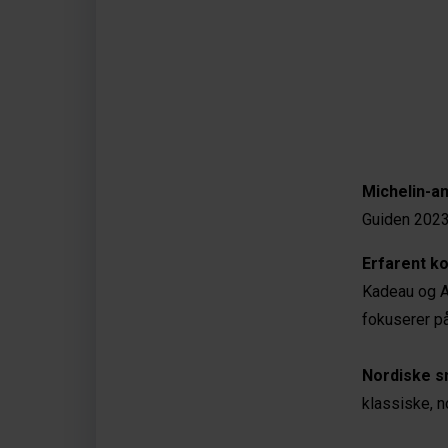
Michelin-a
Guiden 2023
Erfarent k
Kadeau og A
fokuserer på
Nordiske s
klassiske, n