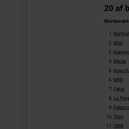
20 af 
Restaurante
Norrlys
Mist
Grønne
Meille
Kung F
MES
Fabio
Le Pave
Palazzo
Theo
UMA