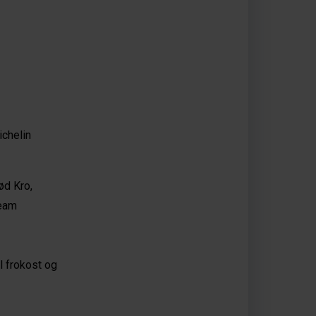
ichelin
ød Kro,
team
l frokost og