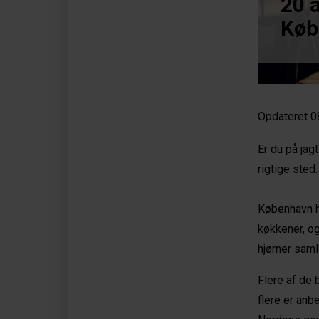
20 a
Køb
Opdateret 0
Er du på jag
rigtige sted.
København h
køkkener, og
hjørner saml
Flere af de 
flere er anb