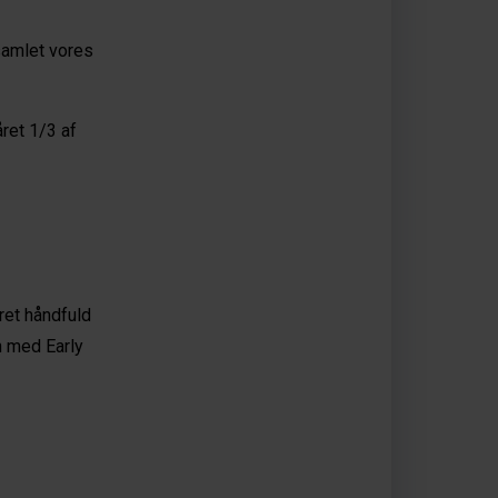
samlet vores
ret 1/3 af
ret håndfuld
n med Early