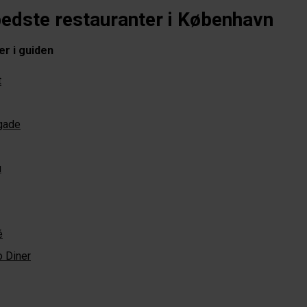
bedste restauranter i København
r i guiden
t
gade
u
́
 Diner