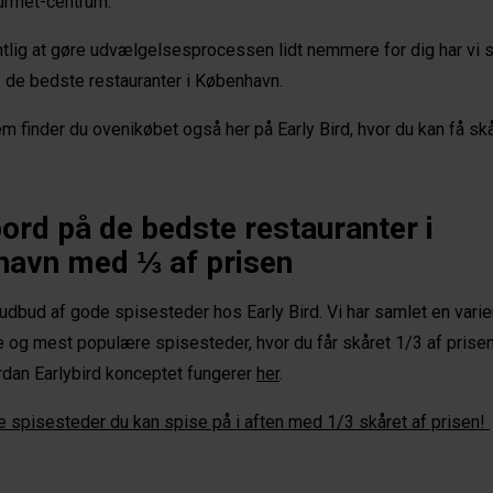
rmet-centrum.
ntlig at gøre udvælgelsesprocessen lidt nemmere for dig har vi 
 de bedste restauranter i København.
 finder du ovenikøbet også her på Early Bird, hvor du kan få skå
ord på de bedste restauranter i
avn med ⅓ af prisen
 udbud af gode spisesteder hos Early Bird. Vi har samlet en varie
 og mest populære spisesteder, hvor du får skåret 1/3 af prise
rdan Earlybird konceptet fungerer
her
.
ke spisesteder du kan spise på i aften med 1/3 skåret af prisen!