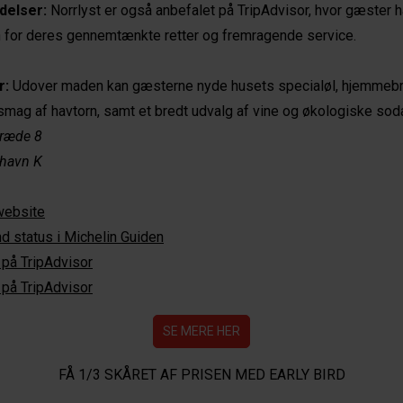
delser:
Norrlyst er også anbefalet på TripAdvisor, hvor gæster h
n for deres gennemtænkte retter og fremragende service.
r:
Udover maden kan gæsterne nyde husets specialøl, hjemmeb
mag af havtorn, samt et bredt udvalg af vine og økologiske sod
ræde 8
havn K
website
d status i Michelin Guiden
på TripAdvisor
på TripAdvisor
SE MERE HER
FÅ 1/3 SKÅRET AF PRISEN MED EARLY BIRD