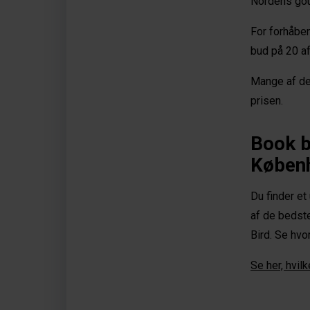
Nordens gou
For forhåbe
bud på 20 af
Mange af dem
prisen.
Book b
Københ
Du finder et
af de bedste
Bird. Se hvo
Se her, hvil