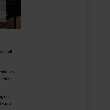
det helt
rskellige
 verdens
 og endnu
at være