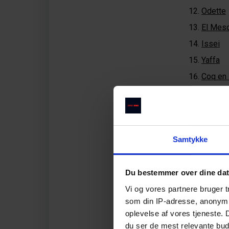
Odette
El Mes
Issei
Yaffa
Coq en 
Il Rosm
Darling
Gabriel
Samtykke
Tribeca
Restau
Du bestemmer over dine da
Vi og vores partnere bruger 
Michelin Gu
som din IP-adresse, anonymis
oplevelse af vores tjeneste.
du ser de mest relevante buds