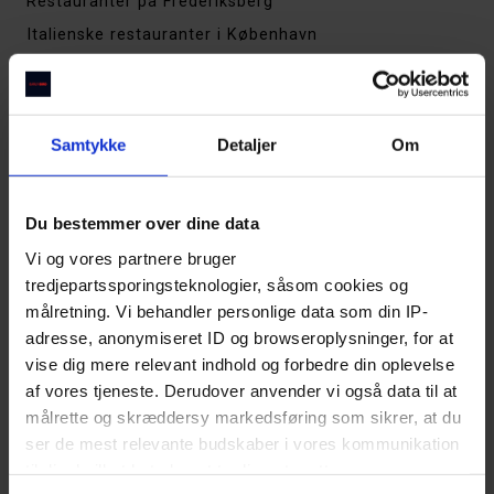
Restauranter på Frederiksberg
Italienske restauranter i København
Restauranter på Vesterbro
Steakhouses i København
Thai restauranter i København
Samtykke
Detaljer
Om
De bedste restauranter i Aarhus
Restauranter på Østerbro
Du bestemmer over dine data
Restauranter på Amager
Vi og vores partnere bruger
Restauranter på Nørrebro
tredjepartssporingsteknologier, såsom cookies og
Sushirestauranter i København
målretning. Vi behandler personlige data som din IP-
Cocktailbarer i København
adresse, anonymiseret ID og browseroplysninger, for at
vise dig mere relevant indhold og forbedre din oplevelse
Indiske restauranter i København
af vores tjeneste. Derudover anvender vi også data til at
Tapas & spanske spisesteder i København
målrette og skræddersy markedsføring som sikrer, at du
Restauranter i Indre By
ser de mest relevante budskaber i vores kommunikation
Restauranter i Kødbyen
til dig, hvilket betyder, at tredjepart sætter