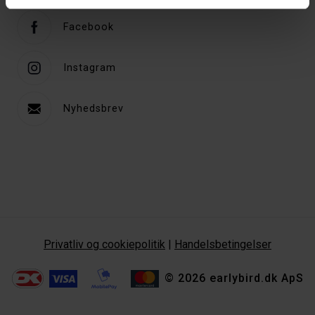
Facebook
Instagram
Nyhedsbrev
Privatliv og cookiepolitik
|
Handelsbetingelser
© 2026 earlybird.dk ApS