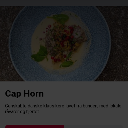
HENT GRATIS APP
Cap Horn
Genskabte danske klassikere lavet fra bunden, med lokale
GUIDES
råvarer og hjertet
Guide oversigt