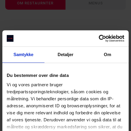
OM RESTAURNTER
MENUS
Gode restauranter i København
Take away restauranter i København
Brunch steder i Aarhus
Restauranter på Frederiksberg
Italienske restauranter i København
Restauranter på Vesterbro
Samtykke
Detaljer
Om
Steakhouses i København
Cap Horn
Thai restauranter i København
Du bestemmer over dine data
De bedste restauranter i Aarhus
Vi og vores partnere bruger
Restauranter på Østerbro
tredjepartssporingsteknologier, såsom cookies og
Restauranter på Amager
målretning. Vi behandler personlige data som din IP-
Indre By
Restauranter på Nørrebro
adresse, anonymiseret ID og browseroplysninger, for at
Sushirestauranter i København
vise dig mere relevant indhold og forbedre din oplevelse
af vores tjeneste. Derudover anvender vi også data til at
Cocktailbarer i København
Genskabte danske klassikere lavet fra bunden, med lokale 
råvarer og hjertet
målrette og skræddersy markedsføring som sikrer, at du
Indiske restauranter i København