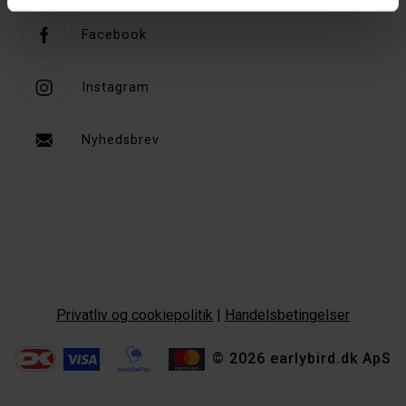
Facebook
Instagram
Nyhedsbrev
Privatliv og cookiepolitik
|
Handelsbetingelser
© 2026 earlybird.dk ApS