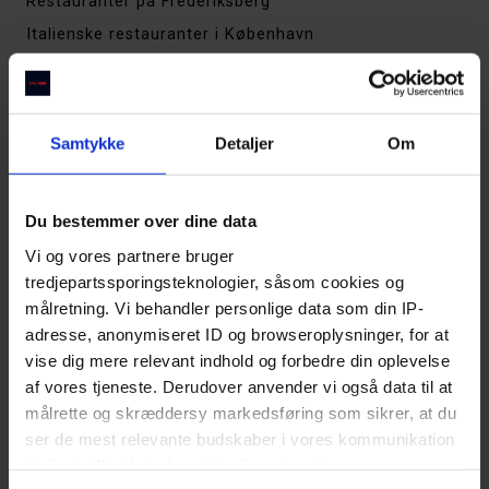
Restauranter på Frederiksberg
Italienske restauranter i København
Restauranter på Vesterbro
Steakhouses i København
Thai restauranter i København
Samtykke
Detaljer
Om
De bedste restauranter i Aarhus
Restauranter på Østerbro
Du bestemmer over dine data
Restauranter på Amager
Vi og vores partnere bruger
Restauranter på Nørrebro
tredjepartssporingsteknologier, såsom cookies og
Sushirestauranter i København
målretning. Vi behandler personlige data som din IP-
Cocktailbarer i København
adresse, anonymiseret ID og browseroplysninger, for at
vise dig mere relevant indhold og forbedre din oplevelse
Indiske restauranter i København
af vores tjeneste. Derudover anvender vi også data til at
Tapas & spanske spisesteder i København
målrette og skræddersy markedsføring som sikrer, at du
Restauranter i Indre By
ser de mest relevante budskaber i vores kommunikation
Restauranter i Kødbyen
til dig, hvilket betyder, at tredjepart sætter