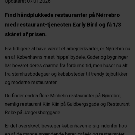
Opdateret 07.01.2026
Find håndplukkede restauranter på Nørrebro
med restaurant-tjenesten Early Bird og få 1/3
skåret af prisen.
Fra tidligere at have været et arbejderkvarter, er Nørrebro nu
en af Københavns mest 'hippe' bydele. Gader og bygninger
har bevaret deres charme fra fordums tid, men huser nu alt
fra stamhusbodegaer og kebabsteder til trendy tøjbutikker
og moderne restauranter.
Du finder endda flere Michelin restauranter på Nørrebro,
nemlig restaurant Kiin Kiin på Guldbergsgade og Restaurant
Relæ på Jægersborggade.
Er det overskyet, bevæger københaverne sig indenfor hos
en af de mange spændende barer, cafeér og restauranter