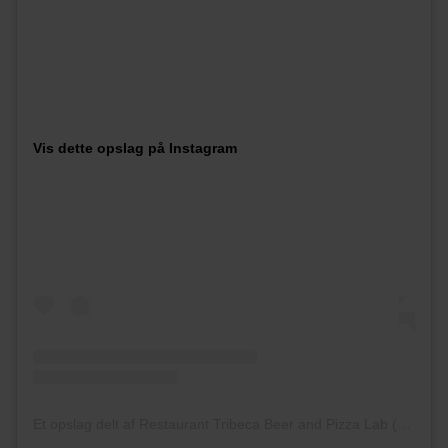
Vis dette opslag på Instagram
Et opslag delt af Restaurant Tribeca Beer and Pizza Lab (@tribeca_pizza_lab)