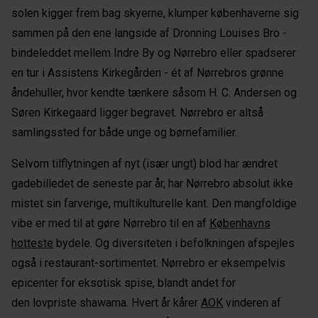
solen kigger frem bag skyerne, klumper københaverne sig
sammen på den ene langside af Dronning Louises Bro -
bindeleddet mellem Indre By og Nørrebro eller spadserer
en tur i Assistens Kirkegården - ét af Nørrebros grønne
åndehuller, hvor kendte tænkere såsom H. C. Andersen og
Søren Kirkegaard ligger begravet. Nørrebro er altså
samlingssted for både unge og børnefamilier.
Selvom tilflytningen af nyt (især ungt) blod har ændret
gadebilledet de seneste par år, har Nørrebro absolut ikke
mistet sin farverige, multikulturelle kant. Den mangfoldige
vibe er med til at gøre Nørrebro til en af
Københavns
hotteste
bydele. Og diversiteten i befolkningen afspejles
også i restaurant-sortimentet. Nørrebro er eksempelvis
epicenter for eksotisk spise, blandt andet for
den lovpriste shawama. Hvert år kårer
AOK
vinderen af