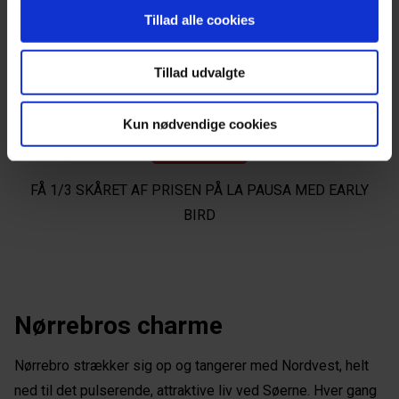
Tillad alle cookies
Med det ene ben placeret i det franske og sydeuropæiske
køkken og det andet ben i det nordiske, fusionerer
Tillad udvalgte
køkkenet mellem et ‘levende’ og nuanceret menukort af høj
kvalitet.
Kun nødvendige cookies
SE MERE HER
FÅ 1/3 SKÅRET AF PRISEN PÅ LA PAUSA MED EARLY
BIRD
Nørrebros charme
Nørrebro strækker sig op og tangerer med Nordvest, helt
ned til det pulserende, attraktive liv ved Søerne. Hver gang