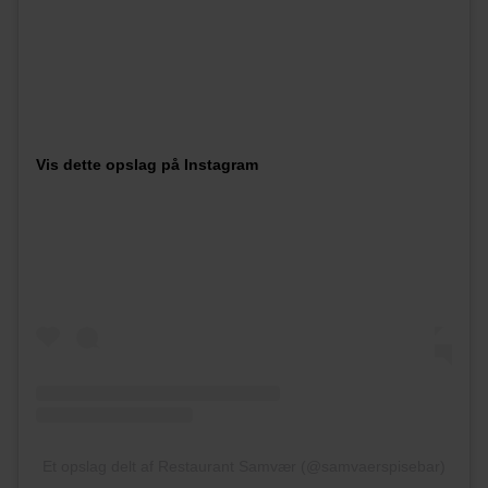
Vis dette opslag på Instagram
Et opslag delt af Restaurant Samvær (@samvaerspisebar)