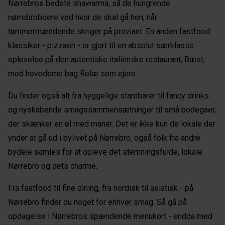
Nørrebros bedste shawarma, så de hungrende
nørrebroboere ved hvor de skal gå hen, når
tømmermændende skriger på proviant. En anden fastfood
klassiker - pizzaen - er gjort til en absolut særklasse
oplevelse på den autentiske italienske restaurant, Bæst,
med hovederne bag Relæ som ejere.
Du finder også alt fra hyggelige stambarer til fancy drinks
og nyskabende smagssammensætninger til små bodegaer,
der skænker en øl med manér. Det er ikke kun de lokale der
ynder at gå ud i bylivet på Nørrebro, også folk fra andre
bydele samles for at opleve det stemningsfulde, lokale
Nørrebro og dets charme.
Fra fastfood til fine dining, fra nordisk til asiatisk - på
Nørrebro finder du noget for enhver smag. Så gå på
opdagelse i Nørrebros spændende menukort - endda med