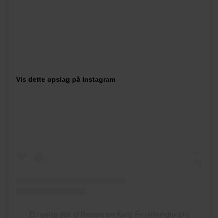
Vis dette opslag på Instagram
Et opslag delt af Restaurant Kung Fu (@kungfucph)