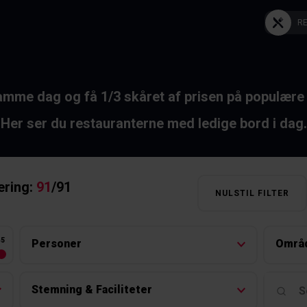
R
mme dag og få 1/3 skåret af prisen på populære 
Her ser du restauranterne med ledige bord i dag.
ering:
91
/
91
NULSTIL FILTER
45
Personer
Områ
Stemning & Faciliteter