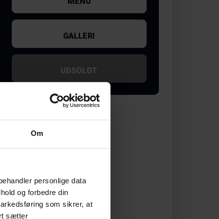
MENU
GALLERI
UDSOLGT
Om
behandler personlige data
hold og forbedre din
arkedsføring som sikrer, at
rt sætter