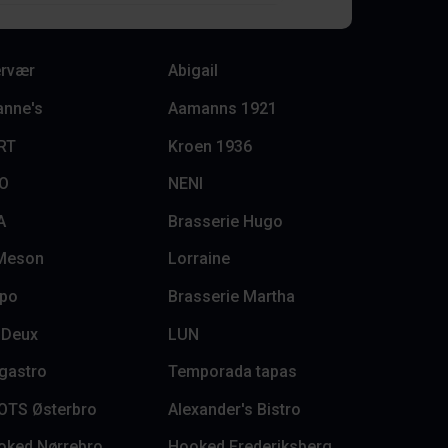
rvær
Abigail
anne's
Aamanns 1921
RT
Kroen 1936
LO
NENI
A
Brasserie Hugo
 Meson
Lorraine
lpo
Brasserie Martha
 Deux
LUN
lgastro
Temporada tapas
OTS Østerbro
Alexander's Bistro
oked Nørrebro
Hooked Frederiksberg