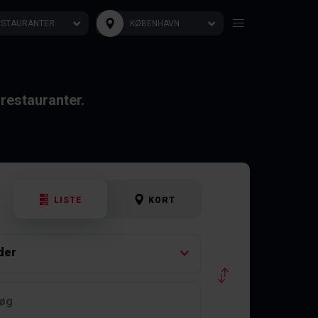
ESTAURANTER
KØBENHAVN
restauranter.
LISTE
KORT
der