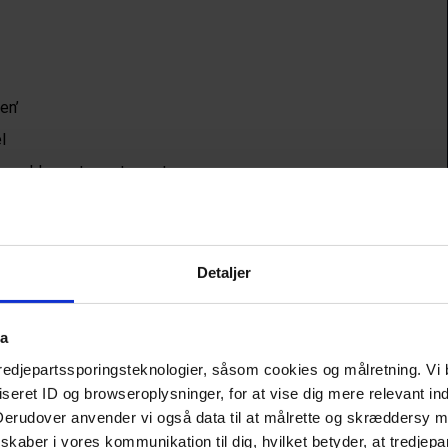
en’
l
nmelderroste restauranter
østen
Detaljer
raelsk kogekunst
ta
Klitbo's, mange succesfulde og anmelderroste 
 når du lægger vejen forbi Torbens restauranter, der bl.a. 
tredjepartssporingsteknologier, såsom cookies og målretning. Vi 
eret ID og browseroplysninger, for at vise dig mere relevant ind
e og The Shrimp.
 Derudover anvender vi også data til at målrette og skræddersy m
rset, er Yaffa blevet født med kærlighed til de 
kaber i vores kommunikation til dig, hvilket betyder, at tredjepa