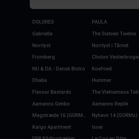
DOLORES
PAULA
Gabrielle
The Sixteen Twelve
Norrlyst
Norrlyst i Tårnet
Fromberg
Cholon Vesterbroga
NU & DA - Dansk Bistro
Koefoed
Dhaba
Hummer
Flavour Bastards
The Vietnamese Tab
Aamanns Genbo
Aamanns Replik
Magstræde 16 (GORMs)
Nyhavn 14 (GORMs)
Kargo Apartment
Issei
FRB Rådhuskælder
Le Coq en Pâte