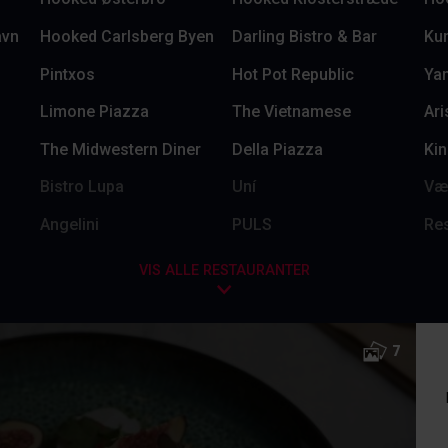
avn
Hooked Carlsberg Byen
Darling Bistro & Bar
Kun
Pintxos
Hot Pot Republic
Yan
Limone Piazza
The Vietnamese
Ari
The Midwestern Diner
Della Piazza
Ki
Bistro Lupa
Uní
Væ
Angelini
PULS
Res
VIS ALLE RESTAURANTER
7