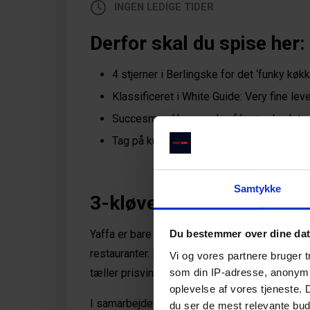
INGEN LEDIGE TIDER
Derfor skal du spise her:
4 stjerner i Berlingske for det ‘funky køkk
Klassificeret i White Guide: Very fine leve
Succesmand bag nogle af byens bedst a
Tag på kulinarisk madeventyr til Mellem
Samtykke
3-kløver inspireret af is
Du bestemmer over dine da
Yaffa er bare en af Cofoco-stifteren, Torben 
restauranter. Kvalitet er en af kerneværdierne,
Vi og vores partnere bruger 
som din IP-adresse, anonymis
tæller prisvindende Høst, Llama, The Fat Pik
oplevelse af vores tjeneste.
I samarbejde med to herre, kendt fra bar-unive
du ser de mest relevante buds