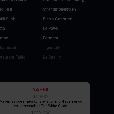
g Fu II
Strandmøllekroen
kii Sushi
Bistro Cocorico
sto
Le Pavé
nome
Ferment
ksthuset
Tiger Lily
taurant Fabio
Le Basilic
YAFFA
INDRE BY
Mellemøstlige smagskonstellationer til 4 stjerner og
en udmærkelse i The White Guide.
TIDER I DAG