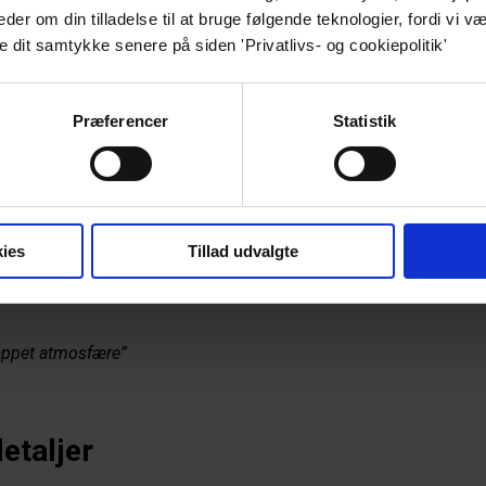
r om din tilladelse til at bruge følgende teknologier, fordi vi væ
 
e dit samtykke senere på siden 'Privatlivs- og cookiepolitik'
ingske madanmelder
Præferencer
Statistik
sens kritiske anmeldermave med storm: 
"Endelig er et af 
 til København”
. Han kvitterede sit besøg med 
4 stjerner
. 
 med gæsteanmeldelser på TripAdvisor:
ies
Tillad udvalgte
Der er mange spændende smage og retterne er tilpas 
appet atmosfære”
etaljer