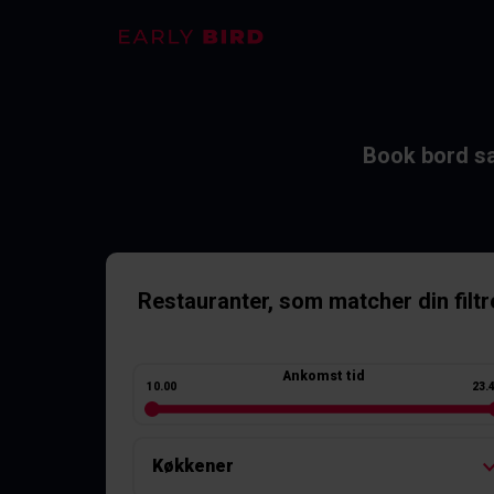
Book bord sa
Restauranter
, som matcher din filtr
Ankomst tid
10.00
23.
Køkkener