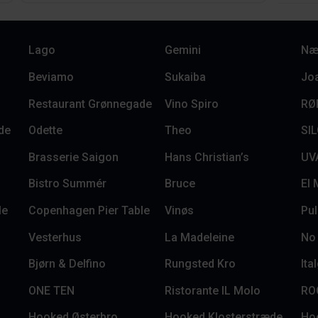
Lago
Gemini
Næ
Beviamo
Sukaiba
Jo
Restaurant Grønnegade
Vino Spiro
RØ
de
Odette
Theo
SI
Brasserie Saigon
Hans Christian’s
UV
Bistro Summér
Bruce
El
le
Copenhagen Pier Table
Vinøs
Pu
Vesterhus
La Madeleine
No
Bjørn & Delfino
Rungsted Kro
Ita
ONE TEN
Ristorante IL Molo
RO
Hooked Østerbro
Hooked Klosterstræde
Ho