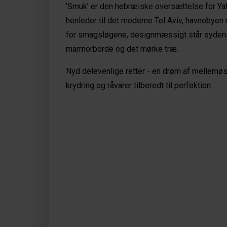
‘Smuk’ er den hebræiske oversættelse for Yaff
henleder til det moderne Tel Aviv, havnebyen
for smagsløgene, designmæssigt står sydens 
marmorborde og det mørke træ. 
Nyd delevenlige retter - en drøm af mellemøs
krydring og råvarer tilberedt til perfektion.