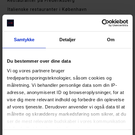
Restauranter på Frederiksberg
Italienske restauranter i København
Restauranter på Vesterbro
Steakhouses i København
Thai restauranter i København
Samtykke
Detaljer
Om
De bedste restauranter i Aarhus
Restauranter på Østerbro
Du bestemmer over dine data
Restauranter på Amager
Vi og vores partnere bruger
Restauranter på Nørrebro
tredjepartssporingsteknologier, såsom cookies og
Sushirestauranter i København
målretning. Vi behandler personlige data som din IP-
Cocktailbarer i København
adresse, anonymiseret ID og browseroplysninger, for at
vise dig mere relevant indhold og forbedre din oplevelse
Indiske restauranter i København
af vores tjeneste. Derudover anvender vi også data til at
Tapas & spanske spisesteder i København
målrette og skræddersy markedsføring som sikrer, at du
Restauranter i Indre By
ser de mest relevante budskaber i vores kommunikation
Restauranter i Kødbyen
til dig, hvilket betyder, at tredjepart sætter