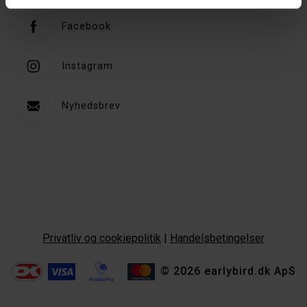
Facebook
Instagram
Nyhedsbrev
Privatliv og cookiepolitik
|
Handelsbetingelser
© 2026 earlybird.dk ApS