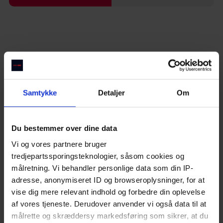
Gode restauranter i København
Take away restauranter i København
Brunch steder i Aarhus
Restauranter på Frederiksberg
Italienske restauranter i København
Restauranter på Vesterbro
Samtykke
Detaljer
Om
Brasserie Saigon
Steakhouses i København
Thai restauranter i København
Du bestemmer over dine data
De bedste restauranter i Aarhus
Vi og vores partnere bruger
Restauranter på Østerbro
tredjepartssporingsteknologier, såsom cookies og
Indre By
Restauranter på Amager
målretning. Vi behandler personlige data som din IP-
Restauranter på Nørrebro
adresse, anonymiseret ID og browseroplysninger, for at
Sushirestauranter i København
vise dig mere relevant indhold og forbedre din oplevelse
Lê-familiens fransk-vietnamesiske brasseriekøkken
af vores tjeneste. Derudover anvender vi også data til at
Cocktailbarer i København
målrette og skræddersy markedsføring som sikrer, at du
Indiske restauranter i København