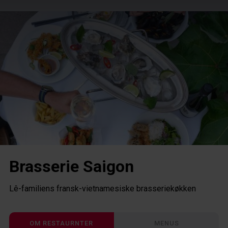
HENT GRATIS APP
Brasserie Saigon
Lê-familiens fransk-vietnamesiske brasseriekøkken
GUIDES
Guide oversigt
OM RESTAURNTER
MENUS