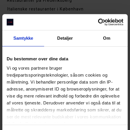
Restauranter på Frederiksberg
Italienske restauranter i København
Restauranter på Vesterbro
Steakhouses i København
Thai restauranter i København
Samtykke
Detaljer
Om
De bedste restauranter i Aarhus
Restauranter på Østerbro
Du bestemmer over dine data
Restauranter på Amager
Vi og vores partnere bruger
Restauranter på Nørrebro
tredjepartssporingsteknologier, såsom cookies og
Sushirestauranter i København
målretning. Vi behandler personlige data som din IP-
Cocktailbarer i København
adresse, anonymiseret ID og browseroplysninger, for at
vise dig mere relevant indhold og forbedre din oplevelse
Indiske restauranter i København
af vores tjeneste. Derudover anvender vi også data til at
Tapas & spanske spisesteder i København
målrette og skræddersy markedsføring som sikrer, at du
Restauranter i Indre By
ser de mest relevante budskaber i vores kommunikation
Restauranter i Kødbyen
til dig, hvilket betyder, at tredjepart sætter