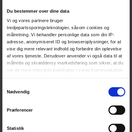
The best restaurants in Aarhus
Restaurants at Frederiksberg
Du bestemmer over dine data
Restaurants in Kødbyen
Vi og vores partnere bruger
Restaurants at Nørrebro
tredjepartssporingsteknologier, såsom cookies og
målretning. Vi behandler personlige data som din IP-
Steakhouses in Copenhagen
adresse, anonymiseret ID og browseroplysninger, for at
vise dig mere relevant indhold og forbedre din oplevelse
INFO
af vores tjeneste. Derudover anvender vi også data til at
målrette og skræddersy markedsføring som sikrer, at du
Become a partner restaurant
ser de mest relevante budskaber i vores kommunikation
About Early Bird
til dig, hvilket betyder, at tredjepart sætter
Restaurant & Bar login
markedsføringscookies. Vi beder om din tilladelse til at
Samtykkevalg
bruge følgende teknologier, fordi vi værner om dit
Nødvendig
Get the free app
privatliv. Du kan altid ændre eller tilbagetrække dit
Gift Card
samtykke senere på siden 'Privatlivs- og cookiepolitik'
Præferencer
Our Partner Restaurants
Our Partner Bars
Partner take away
Statistik