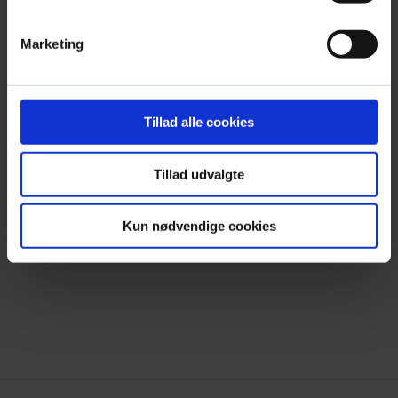
Press
Contact & FAQ
Marketing
#Earlybirddk
Tillad alle cookies
Facebook
Tillad udvalgte
Instagram
Kun nødvendige cookies
Newsletter