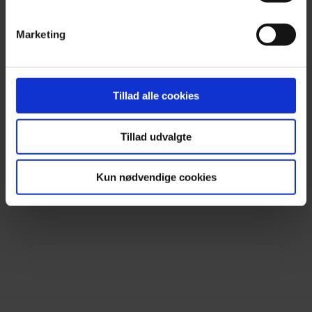
Press
Contact & FAQ
Marketing
#Earlybirddk
Tillad alle cookies
Facebook
Tillad udvalgte
Instagram
Kun nødvendige cookies
Newsletter