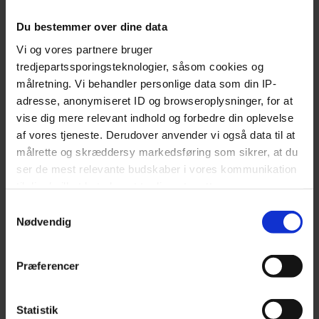
The best restaurants in Aarhus
Restaurants at Frederiksberg
Du bestemmer over dine data
Restaurants in Kødbyen
Vi og vores partnere bruger
Restaurants at Nørrebro
tredjepartssporingsteknologier, såsom cookies og
målretning. Vi behandler personlige data som din IP-
Steakhouses in Copenhagen
adresse, anonymiseret ID og browseroplysninger, for at
vise dig mere relevant indhold og forbedre din oplevelse
INFO
af vores tjeneste. Derudover anvender vi også data til at
målrette og skræddersy markedsføring som sikrer, at du
Become a partner restaurant
ser de mest relevante budskaber i vores kommunikation
About Early Bird
til dig, hvilket betyder, at tredjepart sætter
Restaurant & Bar login
markedsføringscookies. Vi beder om din tilladelse til at
Samtykkevalg
bruge følgende teknologier, fordi vi værner om dit
Nødvendig
Get the free app
privatliv. Du kan altid ændre eller tilbagetrække dit
Gift Card
samtykke senere på siden 'Privatlivs- og cookiepolitik'
Præferencer
Our Partner Restaurants
Our Partner Bars
Partner take away
Statistik