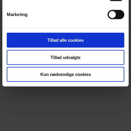
Press
Contact & FAQ
Marketing
#Earlybirddk
Tillad alle cookies
Facebook
Tillad udvalgte
Instagram
Kun nødvendige cookies
Newsletter