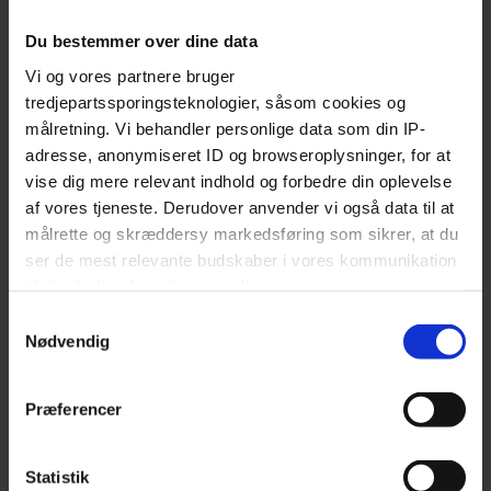
The best restaurants in Aarhus
Restaurants at Frederiksberg
Du bestemmer over dine data
Restaurants in Kødbyen
Vi og vores partnere bruger
Restaurants at Nørrebro
tredjepartssporingsteknologier, såsom cookies og
målretning. Vi behandler personlige data som din IP-
Steakhouses in Copenhagen
adresse, anonymiseret ID og browseroplysninger, for at
vise dig mere relevant indhold og forbedre din oplevelse
INFO
af vores tjeneste. Derudover anvender vi også data til at
målrette og skræddersy markedsføring som sikrer, at du
Become a partner restaurant
ser de mest relevante budskaber i vores kommunikation
About Early Bird
til dig, hvilket betyder, at tredjepart sætter
Restaurant & Bar login
markedsføringscookies. Vi beder om din tilladelse til at
Samtykkevalg
bruge følgende teknologier, fordi vi værner om dit
Nødvendig
Get the free app
privatliv. Du kan altid ændre eller tilbagetrække dit
Gift Card
samtykke senere på siden 'Privatlivs- og cookiepolitik'
Præferencer
Our Partner Restaurants
Our Partner Bars
Partner take away
Statistik