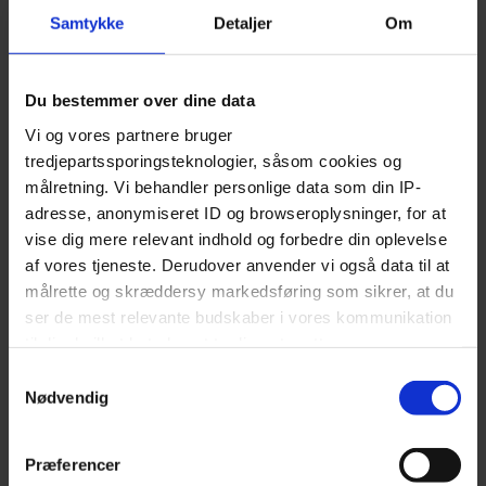
OM RESTAURNTER
MENUS
Samtykke
Detaljer
Om
Popular restaurants in Copenhagen
The best cheap eats in Copenhagen
Italian restaurants in Copenhagen
Du bestemmer over dine data
The best restaurants in Aarhus
Vi og vores partnere bruger
Restaurants at Frederiksberg
tredjepartssporingsteknologier, såsom cookies og
Restaurants in Kødbyen
målretning. Vi behandler personlige data som din IP-
adresse, anonymiseret ID og browseroplysninger, for at
Restaurants at Nørrebro
vise dig mere relevant indhold og forbedre din oplevelse
Aamanns Genbo
Steakhouses in Copenhagen
af vores tjeneste. Derudover anvender vi også data til at
målrette og skræddersy markedsføring som sikrer, at du
INFO
ser de mest relevante budskaber i vores kommunikation
til dig, hvilket betyder, at tredjepart sætter
Become a partner restaurant
Vesterbro
markedsføringscookies. Vi beder om din tilladelse til at
Samtykkevalg
About Early Bird
bruge følgende teknologier, fordi vi værner om dit
Nødvendig
privatliv. Du kan altid ændre eller tilbagetrække dit
Restaurant & Bar login
samtykke senere på siden 'Privatlivs- og cookiepolitik'
Informal 5-star gastro joint at Michelin-recommended 
Get the free app
Præferencer
Aamann's 1921's little sister.