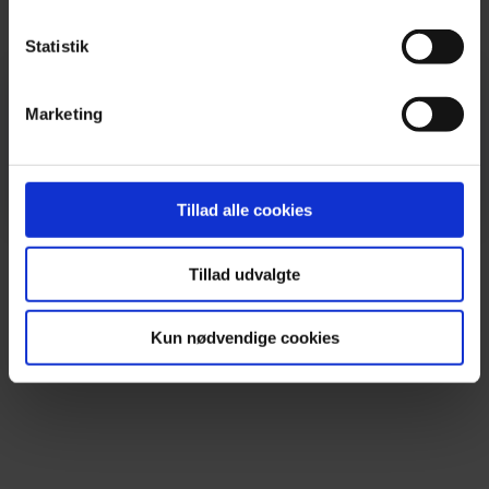
Gift Card
Our Partner Restaurants
Statistik
Our Partner Bars
Partner take away
Marketing
Press
Contact & FAQ
Tillad alle cookies
#Earlybirddk
Tillad udvalgte
Facebook
Kun nødvendige cookies
Instagram
Newsletter