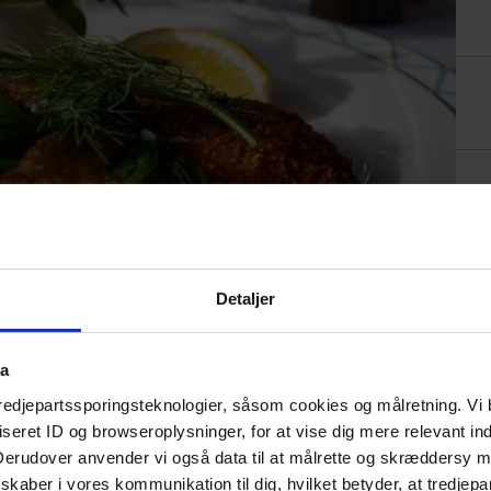
Detaljer
ta
tredjepartssporingsteknologier, såsom cookies og målretning. Vi 
eret ID og browseroplysninger, for at vise dig mere relevant ind
 Derudover anvender vi også data til at målrette og skræddersy m
kaber i vores kommunikation til dig, hvilket betyder, at tredjepa