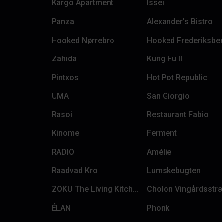
Kargo Apartment
Issei
Panza
Alexander's Bistro
Hooked Nørrebro
Hooked Frederiksbe
Zahida
Kung Fu II
Pintxos
Hot Pot Republic
UMA
San Giorgio
Rasoi
Restaurant Fabio
Kinome
Ferment
RADIO
Amélie
Raadvad Kro
Lumskebugten
ZOKU The Living Kitchen
Cholon Vingårdsstr
ÉLAN
Phonk