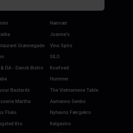
mini
Nærvær
kaiba
Joanne's
staurant Grønnegade
Vino Spiro
eo
SILO
& DA - Dansk Bistro
Koefoed
aba
Hummer
vour Bastards
The Vietnamese Table
sserie Martha
Aamanns Genbo
s Fluks
Nyhavns Færgekro
ngsted Kro
Italgastro