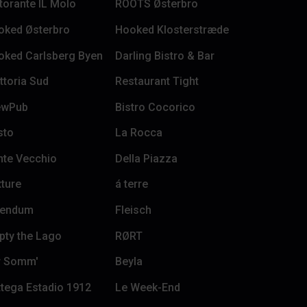
torante IL Molo
ROOTS Østerbro
oked Østerbro
Hooked Klosterstræde
oked Carlsberg Byen
Darling Bistro & Bar
ttoria Sud
Restaurant Tight
ewPub
Bistro Cocorico
sto
La Rocca
nte Vecchio
Della Piazza
ture
á terre
bendum
Fleisch
pty the Lago
RØRT
r Somm'
Beyla
tega Estadio 1912
Le Week-End