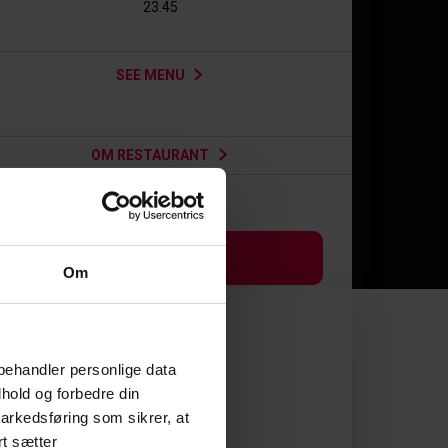
23.45
SEE MENU
OM RESTAURANT
287
430
kr
kr
BOOK TABLE
Om
behandler personlige data
hold og forbedre din
arkedsføring som sikrer, at
rt sætter