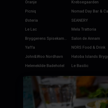
Oranje
Krebsegaarden
Picniq
Nomad Day Bar & C
Østeria
SEANERY
Le Lac
Mela Trattoria
Bryggerens Spisekammer
Salon de Annam
Yaffa
NORS Food & Drink
John&Woo Nordhavn
Hatoba Islands Bryg
Helenekilde Badehotel
Le Basilic