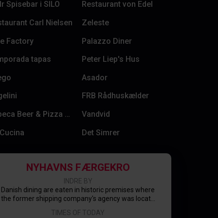
r Spisebar i SILO
Restaurant von Edel
taurant Carl Nielsen
Zeleste
e Factory
Palazzo Diner
mporada tapas
Peter Liep's Hus
ego
Asador
elini
FRB Rådhuskælder
Tribeca Beer & Pizza Lab
Vandvid
 Cucina
Det Simrer
NYHAVNS FÆRGEKRO
INDRE BY
Danish dining are eaten in historic premises where
the former shipping company's agency was locat...
TIMES OF TODAY