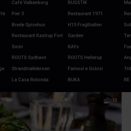
Café Valkenborg
RUGSTIK
Møl
afé
Pier 3
Restaurant 1971
Res
Brede Spisehus
H15 Fragthallen
Sol
Restaurant Kastrup Fort
Garden
Te
Smör
KAYs
Fu
ROOTS Sydhavn
ROOTS Hellerup
Ang
ge
Strandmøllekroen
Famosi e Golosi
La Casa Rotonda
BUKA
RE
13