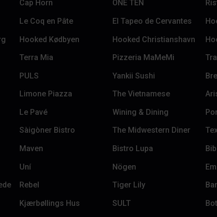
Cap Horn
ONE TEN
Ris
Le Coq en Pâte
El Tapeo de Cervantes
Ho
rg
Hooked Kødbyen
Hooked Christianshavn
Ho
Terra Mia
Pizzeria MaMeMi
Tra
PULS
Yankii Sushi
Br
Limone Piazza
The Vietnamese
Ari
Le Pavé
Wining & Dining
Po
Sàigòner Bistro
The Midwestern Diner
Tex
Maven
Bistro Lupa
Bi
Uní
Nögen
Em
æde
Rebel
Tiger Lily
Ba
Kjærbøllings Hus
SULT
Bot