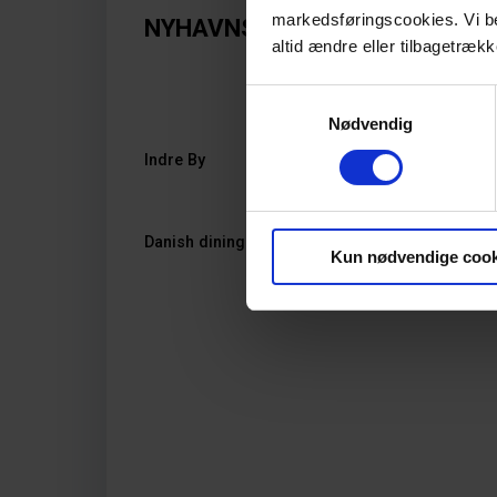
markedsføringscookies. Vi bede
NYHAVNS FÆRGEKRO
altid ændre eller tilbagetrækk
Samtykkevalg
Nødvendig
Indre By
Kun nødvendige cook