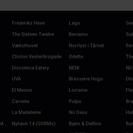
Frederiks Have
Lago
Ge
The Sixteen Twelve
Beviamo
Su
Væksthuset
Norrlyst i Tårnet
Re
Cholon Vesterbrogade
Odette
Th
Discoteca Eatery
NENI
NU 
UVA
Brasserie Hugo
Dh
El Meson
Lorraine
Fla
Caronte
Pulpo
Bra
La Madeleine
No Deux
Huk
Magstræde 16 (GORMs)
Nyhavn 14 (GORMs)
Bjørn & Delfino
Ru