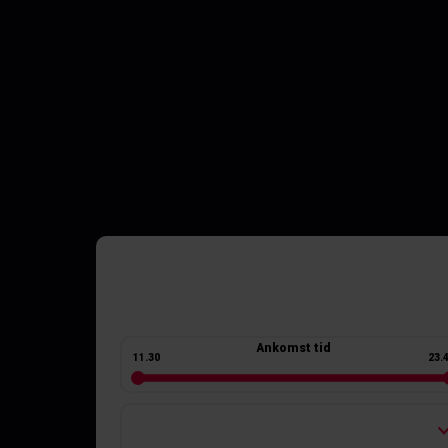
Ankomst tid
11.30
23.