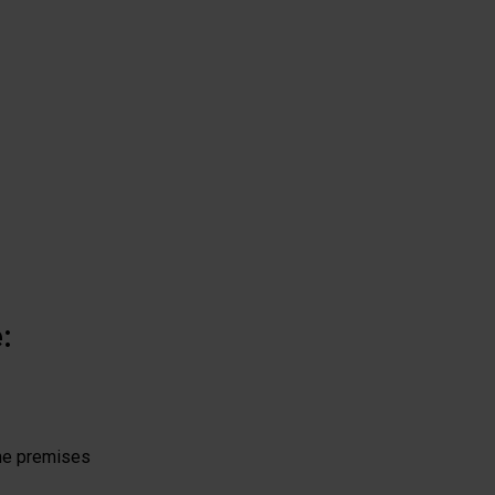
:
he premises