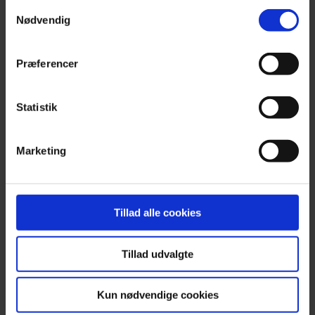
markedsføringscookies. Vi beder om din tilladelse til at
Samtykkevalg
INFO
bruge følgende teknologier, fordi vi værner om dit
Nødvendig
privatliv. Du kan altid ændre eller tilbagetrække dit
samtykke senere på siden 'Privatlivs- og cookiepolitik'
Restaurant & Bar login
Præferencer
Bliv partner restaurant
Om Early Bird konceptet
Statistik
Søster koncept: special
Hent gratis app
Marketing
Gavekort
Samarbejdsrestauranter
Take away samarbejder
Tillad alle cookies
Samarbejdsbarer
Presse
Tillad udvalgte
Kontakt & FAQ
Kun nødvendige cookies
#Earlybirddk