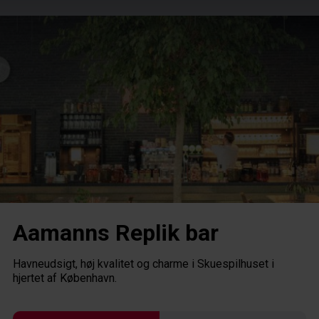
HENT GRATIS APP
Aamanns Replik bar
Havneudsigt, høj kvalitet og charme i Skuespilhuset i
GUIDES
hjertet af København.
Guide oversigt