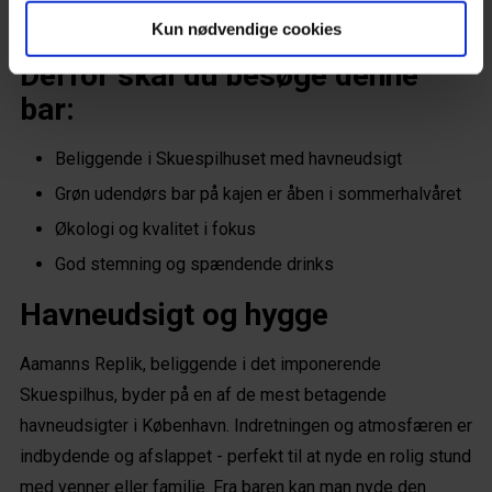
Presse
Kun nødvendige cookies
Kontakt & FAQ
Derfor skal du besøge denne 
#Earlybirddk
bar:
Beliggende i Skuespilhuset med havneudsigt
Facebook
Grøn udendørs bar på kajen er åben i sommerhalvåret
Instagram
Økologi og kvalitet i fokus
God stemning og spændende drinks
Nyhedsbrev
Havneudsigt og hygge
Aamanns Replik, beliggende i det imponerende 
Skuespilhus, byder på en af de mest betagende 
havneudsigter i København. Indretningen og atmosfæren er 
indbydende og afslappet - perfekt til at nyde en rolig stund 
med venner eller familie. Fra baren kan man nyde den 