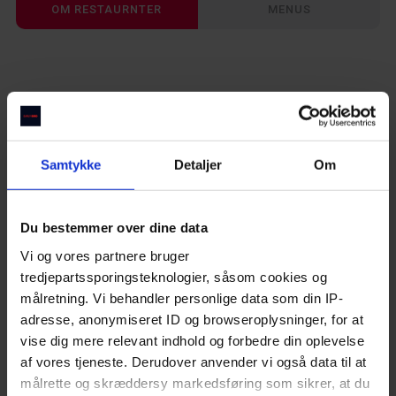
OM RESTAURNTER
MENUS
Gode restauranter i København
Take away restauranter i København
Brunch steder i Aarhus
Restauranter på Frederiksberg
Italienske restauranter i København
Restauranter på Vesterbro
Samtykke
Detaljer
Om
Steakhouses i København
Aamanns Replik bar
Thai restauranter i København
Du bestemmer over dine data
De bedste restauranter i Aarhus
Vi og vores partnere bruger
Restauranter på Østerbro
tredjepartssporingsteknologier, såsom cookies og
Restauranter på Amager
målretning. Vi behandler personlige data som din IP-
Indre By
Restauranter på Nørrebro
adresse, anonymiseret ID og browseroplysninger, for at
Sushirestauranter i København
vise dig mere relevant indhold og forbedre din oplevelse
af vores tjeneste. Derudover anvender vi også data til at
Cocktailbarer i København
Havneudsigt, høj kvalitet og charme i Skuespilhuset i hjertet 
af København.
målrette og skræddersy markedsføring som sikrer, at du
Indiske restauranter i København