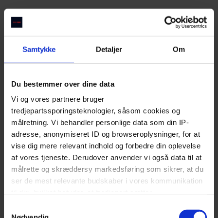
Samtykke
Detaljer
Om
Du bestemmer over dine data
Vi og vores partnere bruger
tredjepartssporingsteknologier, såsom cookies og
målretning. Vi behandler personlige data som din IP-
adresse, anonymiseret ID og browseroplysninger, for at
vise dig mere relevant indhold og forbedre din oplevelse
af vores tjeneste. Derudover anvender vi også data til at
Zeleste
målrette og skræddersy markedsføring som sikrer, at du
ser de mest relevante budskaber i vores kommunikation
Gemt ind mellem gamle bygninger ligger en populær
til dig, hvilket betyder, at tredjepart sætter
Nyhavn restaurant med byens måske hyggeligste
markedsføringscookies. Vi beder om din tilladelse til at
Samtykkevalg
gårdhave.
bruge følgende teknologier, fordi vi værner om dit
Nødvendig