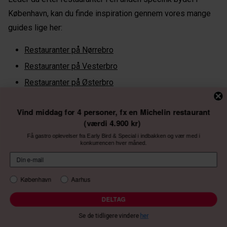
København, kan du finde inspiration gennem vores mange
guides lige her:
Restauranter på Nørrebro
Restauranter på Vesterbro
Restauranter på Østerbro
Restauranter på Frederiksberg
Vind middag for 4 personer, fx en Michelin restaurant
Restauranter på Amager
(værdi 4.900 kr)
Restauranter på Christianshavn
Få gastro oplevelser fra Early Bird & Special i indbakken og vær med i
konkurrencen hver måned.
Restauranter i Indre By
Restauranter i Nordsjælland
Restauranter i Kødbyen
København
Aarhus
Restauranter i Ørestad
DELTAG
Restauranter ved Istedgade
Se de tidligere vindere
her