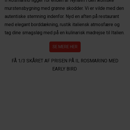
Il Rosmarino ligger for enden af Nyhavn i den ikoniske
murstensbygning med grønne skodder. Vi er vilde med den
autentiske stemning indenfor. Nyd en aften på restaurant
med elegant borddækning, rustik italiensk atmosfære og
tag dine smagsløg med på en kulinarisk madrejse til Italien.
SE MERE HER
FÅ 1/3 SKÅRET AF PRISEN PÅ IL ROSMARINO MED
EARLY BIRD