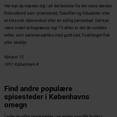
Her kan du mæske dig i alt det bedste fra det store danske
frokostbord som smørrebrød, fiskefilet og frikadeller eller
et klassisk stjerneskud eller en saftig pariserbøf. Dét kan
være svært at begrænse sig! Til aften er det de rustikke
retter, som sammensættes med godt kød, friskfanget fisk
eller skaldyr.
Nyhavn 15
1051 København K
Find andre populære
spisesteder i Københavns
omegn
Leder du efter restauranter i en anden specifik bydel i