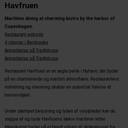
Havfruen
Maritime dining at charming bistro by the harbor of
Copenhagen.
Restaurant website
4 stjerner i Berlingske
Anmeldelse på TripAdvisor
Anmeldelse på TripAdvisor
Restaurant Havfruen er en ægte perle i Nyhavn, der byder
på en charmerende og maritim atmosfære. Restaurantens
indretning og stemning skaber en autentisk følelse af
havnemiljøet.
Under dæmpet belysning og lyden af vinylplader kan du
slappe af og nyde Havfruens lækre maritime retter.
Menukortet byder på et bredt udvalg af delikatesser fra