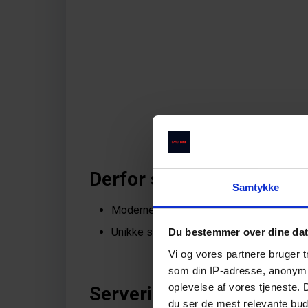
Derfor skal du købe take
Samtykke
Moderne, japansk køkken med legende i
Unikke smagsoplevelser - fokus er sma
Du bestemmer over dine da
Vi og vores partnere bruger 
som din IP-adresse, anonymis
oplevelse af vores tjeneste.
Serveringer med legende 
du ser de mest relevante buds