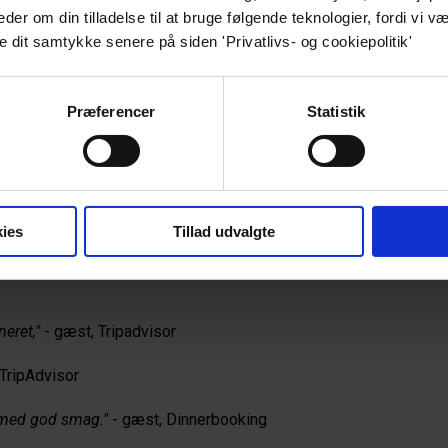
r om din tilladelse til at bruge følgende teknologier, fordi vi væ
elle og moderne Japan, hvor det asiatiske køkken møder 
e dit samtykke senere på siden 'Privatlivs- og cookiepolitik'
der overrasker på tallerkenen.
UMA prioriterer smag fremfor retter og sushihapsere, der 
Præferencer
Statistik
e
ies
Tillad udvalgte
at træde udenfor det traditionelle, japanske køkken. 
eret,"
 - gæst, Tripadvisor
 TripAdvisor
 med god smag."
 - gæst, Dinnerbooking