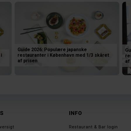
Guide 2026: Populære japanske
Gu
i
restauranter i København med 1/3 skåret
re
af prisen
af
ES
INFO
versigt
Restaurant & Bar login