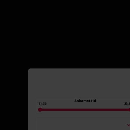
Ankomst tid
11.30
23.