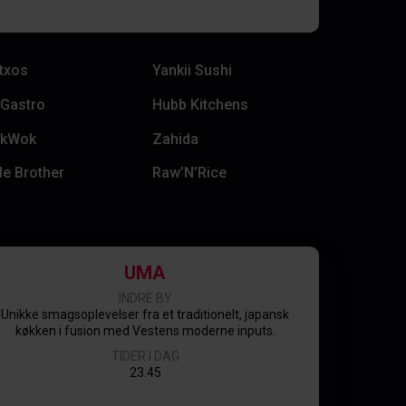
txos
Yankii Sushi
 Gastro
Hubb Kitchens
kWok
Zahida
tle Brother
Raw’N’Rice
UMA
INDRE BY
Unikke smagsoplevelser fra et traditionelt, japansk
køkken i fusion med Vestens moderne inputs.
TIDER I DAG
23.45