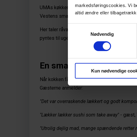
markedsføringscookies. Vi bede
UMAs køkken fusionerer mellem det tradition
altid ændre eller tilbagetrækk
Vestens smage og madtrends. En fin synergi, 
Samtykkevalg
Her taler råvarerne og smagene for sig selv. 
Nødvendig
pyntes til ugenkendelighed. 
En smagsoplevelse riger
Kun nødvendige cook
Når kokken får frie tøjler, er der mulighed for 
Gæsterne anmelder: 
"Det var overraskende lækkert og godt kompon
"Lækker lækker sushi som take away"
 - gæst,
"Utrolig dejlig mad, mange spændende retter