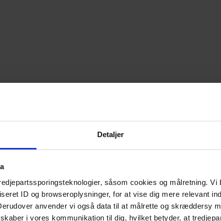
 away her:
Detaljer
nputs
gen
ta
tredjepartssporingsteknologier, såsom cookies og målretning. Vi 
eret ID og browseroplysninger, for at vise dig mere relevant ind
 Derudover anvender vi også data til at målrette og skræddersy m
indspil 
kaber i vores kommunikation til dig, hvilket betyder, at tredjepa