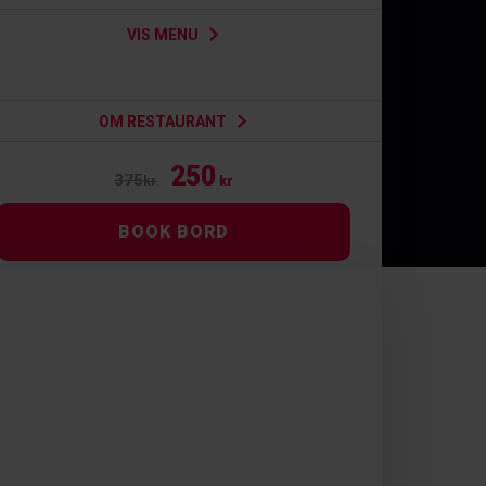
VIS MENU
OM RESTAURANT
250
375
kr
kr
BOOK BORD