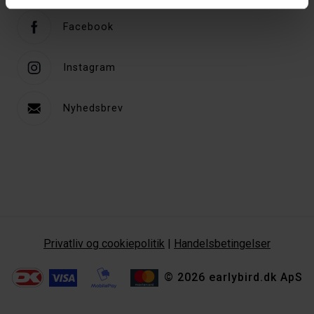
Facebook
Instagram
Nyhedsbrev
Privatliv og cookiepolitik
|
Handelsbetingelser
© 2026 earlybird.dk ApS