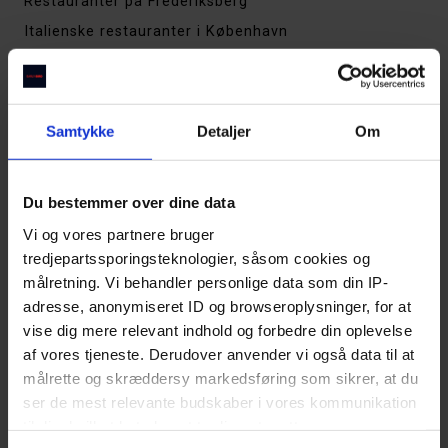
Restauranter på Frederiksberg
Italienske restauranter i København
Restauranter på Vesterbro
Steakhouses i København
Thai restauranter i København
Samtykke
Detaljer
Om
De bedste restauranter i Aarhus
Restauranter på Østerbro
Du bestemmer over dine data
Restauranter på Amager
Vi og vores partnere bruger
Restauranter på Nørrebro
tredjepartssporingsteknologier, såsom cookies og
Sushirestauranter i København
målretning. Vi behandler personlige data som din IP-
Cocktailbarer i København
adresse, anonymiseret ID og browseroplysninger, for at
vise dig mere relevant indhold og forbedre din oplevelse
Indiske restauranter i København
af vores tjeneste. Derudover anvender vi også data til at
Tapas & spanske spisesteder i København
målrette og skræddersy markedsføring som sikrer, at du
Restauranter i Indre By
ser de mest relevante budskaber i vores kommunikation
Restauranter i Kødbyen
til dig, hvilket betyder, at tredjepart sætter