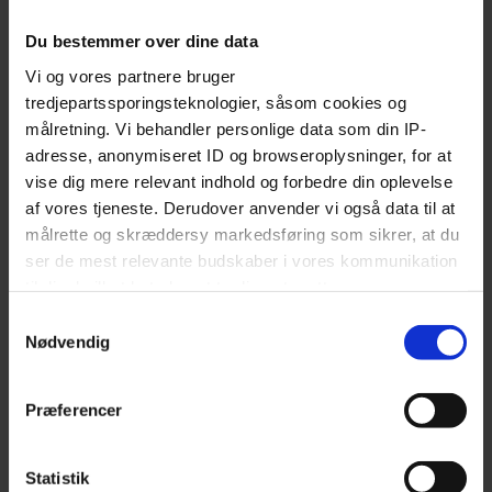
The best restaurants in Aarhus
Restaurants at Frederiksberg
Du bestemmer over dine data
Restaurants in Kødbyen
Vi og vores partnere bruger
Restaurants at Nørrebro
tredjepartssporingsteknologier, såsom cookies og
målretning. Vi behandler personlige data som din IP-
Steakhouses in Copenhagen
adresse, anonymiseret ID og browseroplysninger, for at
vise dig mere relevant indhold og forbedre din oplevelse
INFO
af vores tjeneste. Derudover anvender vi også data til at
målrette og skræddersy markedsføring som sikrer, at du
Become a partner restaurant
ser de mest relevante budskaber i vores kommunikation
About Early Bird
til dig, hvilket betyder, at tredjepart sætter
Restaurant & Bar login
markedsføringscookies. Vi beder om din tilladelse til at
Samtykkevalg
bruge følgende teknologier, fordi vi værner om dit
Nødvendig
Get the free app
privatliv. Du kan altid ændre eller tilbagetrække dit
Gift Card
samtykke senere på siden 'Privatlivs- og cookiepolitik'
Præferencer
Our Partner Restaurants
Our Partner Bars
Partner take away
Statistik