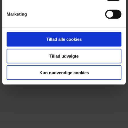
Press
Contact & FAQ
Marketing
#Earlybirddk
Tillad alle cookies
Facebook
Tillad udvalgte
Instagram
Kun nødvendige cookies
Newsletter