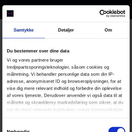
How many are you?
Samtykke
Detaljer
Om
Select
Du bestemmer over dine data
Vi og vores partnere bruger
tredjepartssporingsteknologier, såsom cookies og
målretning. Vi behandler personlige data som din IP-
BIBENDUM BAR
adresse, anonymiseret ID og browseroplysninger, for at
0
PERSON
vise dig mere relevant indhold og forbedre din oplevelse
--
TODAY
af vores tjeneste. Derudover anvender vi også data til at
målrette og skræddersy markedsføring som sikrer, at du
ser de mest relevante budskaber i vores kommunikation
til dig, hvilket betyder, at tredjepart sætter
markedsføringscookies. Vi beder om din tilladelse til at
Samtykkevalg
bruge følgende teknologier, fordi vi værner om dit
Nødvendig