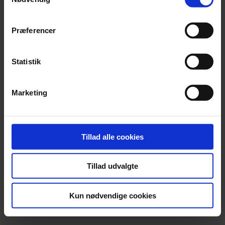
privatliv. Du kan altid ændre eller tilbagetrække dit
samtykke senere på siden 'Privatlivs- og cookiepolitik'
BACK
Præferencer
NEXT
Statistik
Marketing
Tillad alle cookies
Tillad udvalgte
Kun nødvendige cookies