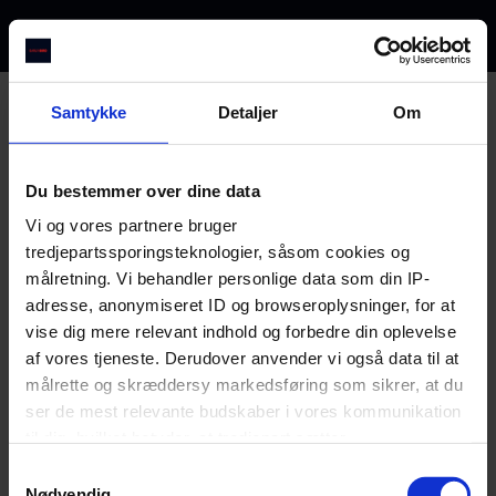
Hvor mange er I?
Samtykke
Detaljer
Om
Vælg
Du bestemmer over dine data
Vi og vores partnere bruger
tredjepartssporingsteknologier, såsom cookies og
målretning. Vi behandler personlige data som din IP-
LE WEEK-END
adresse, anonymiseret ID og browseroplysninger, for at
0
PERSON
vise dig mere relevant indhold og forbedre din oplevelse
KL.
--
I DAG
af vores tjeneste. Derudover anvender vi også data til at
målrette og skræddersy markedsføring som sikrer, at du
ser de mest relevante budskaber i vores kommunikation
til dig, hvilket betyder, at tredjepart sætter
markedsføringscookies. Vi beder om din tilladelse til at
Samtykkevalg
bruge følgende teknologier, fordi vi værner om dit
Nødvendig