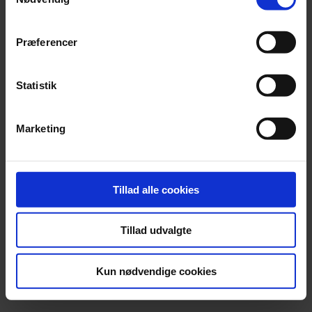
privatliv. Du kan altid ændre eller tilbagetrække dit
samtykke senere på siden 'Privatlivs- og cookiepolitik'
TILBAGE
Præferencer
NÆSTE
Statistik
Marketing
Tillad alle cookies
Tillad udvalgte
Kun nødvendige cookies